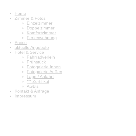
Home
Zimmer & Fotos
Einzelzimmer
Doppelzimmer
Komfortzimmer
Ferienwohnung
Preise
aktuelle Angebote
Hotel & Service
Fahrradverleih
Frühstück
Fotogalerie Innen
Fotogalerie Außen
Lage / Anfahrt
*** Zertifikat
AGB's
Kontakt & Anfrage
Impressum