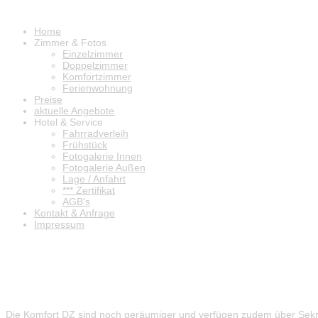
Home
Zimmer & Fotos
Einzelzimmer
Doppelzimmer
Komfortzimmer
Ferienwohnung
Preise
aktuelle Angebote
Hotel & Service
Fahrradverleih
Frühstück
Fotogalerie Innen
Fotogalerie Außen
Lage / Anfahrt
*** Zertifikat
AGB's
Kontakt & Anfrage
Impressum
Komfortzimmer
Die Komfort DZ sind noch geräumiger und verfügen zudem über Sekretä